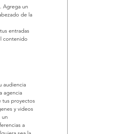
. Agrega un 
cabezado de la 
 tus entradas 
el contenido 
u audiencia 
a agencia 
e tus proyectos 
genes y videos 
 un 
erencias a 
quiera sea la 