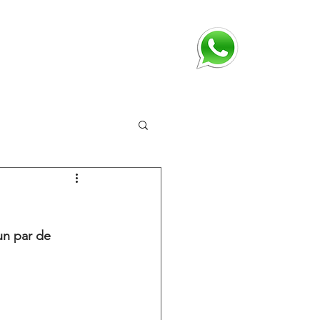
COBERTURA
MARCAS
More
un par de 