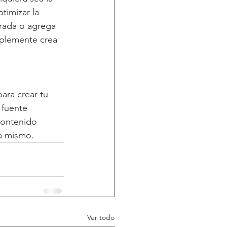
timizar la 
trada o agrega 
mplemente crea 
ara crear tu 
 fuente 
contenido 
ra mismo.
Ver todo