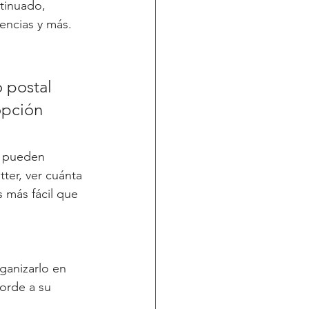
tinuado, 
encias y más.
 postal 
opción 
s pueden 
ter, ver cuánta 
 más fácil que 
ganizarlo en 
orde a su 