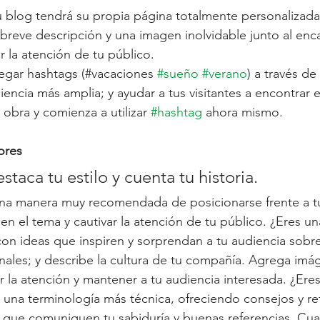
 blog tendrá su propia página totalmente personalizada
a breve descripción y una imagen inolvidable junto al en
 la atención de tu público. 
gar hashtags (#vacaciones 
#sueño
#verano
) a través de
iencia más amplia; y ayudar a tus visitantes a encontrar 
obra y comienza a utilizar 
#hashtag
 ahora mismo.
ores 
estaca tu estilo y cuenta tu historia.
 una manera muy recomendada de posicionarse frente a t
en el tema y cautivar la atención de tu público. ¿Eres un
con ideas que inspiren y sorprendan a tu audiencia sobr
inales; y describe la cultura de tu compañía. Agrega imá
r la atención y mantener a tu audiencia interesada. ¿Eres
 una terminología más técnica, ofreciendo consejos y ref
 que comuniquen tu sabiduría y buenas referencias. Cual